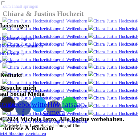
Zum Inhalt springen
Chiara & Justins Hochzeit
Leistungen
Hochzeitsfotografie
Hochzeitsdokumentation
Hochzeitstipps
Portfolio
Kontakt
Besuche mich
auf Social Media
stagram
Facebook-
Twitter
Hm-
Whatsapp
f
camera
© 2024 Michele Ietro. Alle Rechte vorbehalten.
Adresse & Kontakt
jetzt Shooting vereinbaren