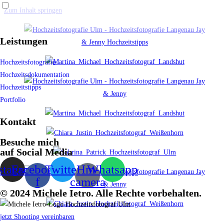
Zum Inhalt springen
Leistungen
Hochzeitsfotografie
Hochzeitsdokumentation
Hochzeitstipps
Portfolio
Kontakt
Besuche mich
auf Social Media
stagram
Facebook-
Twitter
Hm-
Whatsapp
f
camera
© 2024 Michele Ietro. Alle Rechte vorbehalten.
jetzt Shooting vereinbaren