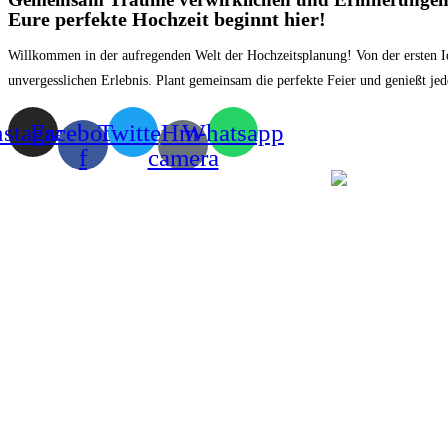
Eure perfekte Hochzeit beginnt hier!
Willkommen in der aufregenden Welt der Hochzeitsplanung! Von der ersten Id
unvergesslichen Erlebnis. Plant gemeinsam die perfekte Feier und genießt je
nstagram
Facebook-
Twitter
Hm-
Whatsapp
f
camera